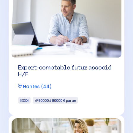
Nantes
(
44
)
CDI
60000 à 80000 € par an
Expert Comptable – Associé H/F
Nantes
(
44
)
CDI
65000 à 90000 € par an