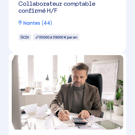
Expert-comptable mémorialiste
H/F
Saint-Nazaire
(
44
)
CDI
40000 à 45000 € par an