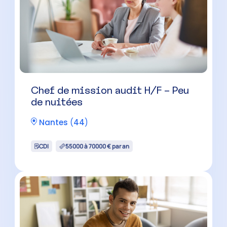
Chef de mission audit H/F – Peu
de nuitées
Nantes
(
44
)
CDI
55000 à 70000 € par an