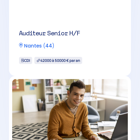
Collaborateur comptable H/F
Nantes
(
44
)
CDI
33000 à 39000 € par an