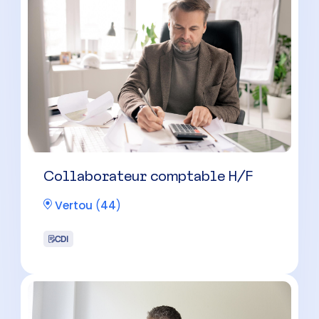
Vertou
(
44
)
CDI
Expert-comptable futur associé
H/F