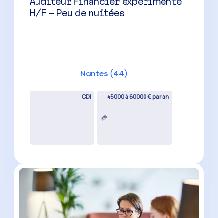
Auditeur Financier expérimenté
H/F – Peu de nuitées
Nantes
(
44
)
CDI
45000 à 60000 € par an