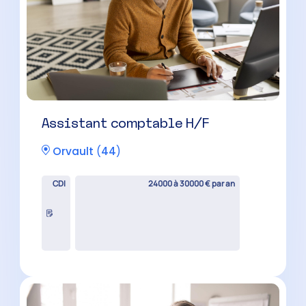
Assistant comptable H/F
Orvault
(
44
)
CDI
24000 à 30000 € par an
Collaborateur comptable H/F