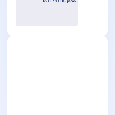
Assistant comptable H/F
Nantes
(
44
)
CDI
24000 à 29000 € par an