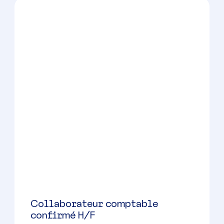
Gestionnaire de paie confirmé
H/F
Saint-Nazaire
(
44
)
CDI
31000 à 36000 € par an