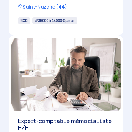
Collaborateur Comptable
Confirmé – 35H H/F
Nantes
(
44
)
CDI
35000 à 42000 € par an