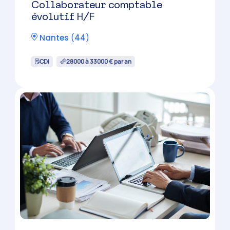
Collaborateur comptable
confirmé H/F
Saint-Nazaire
(
44
)
CDI
35000 à 44000 € par an