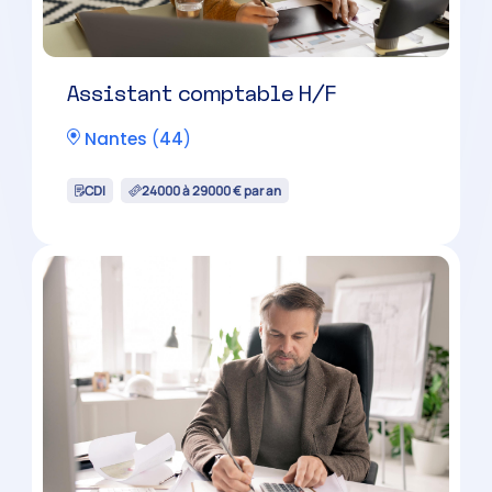
Collaborateur comptable
évolutif H/F
Nantes
(
44
)
CDI
28000 à 33000 € par an