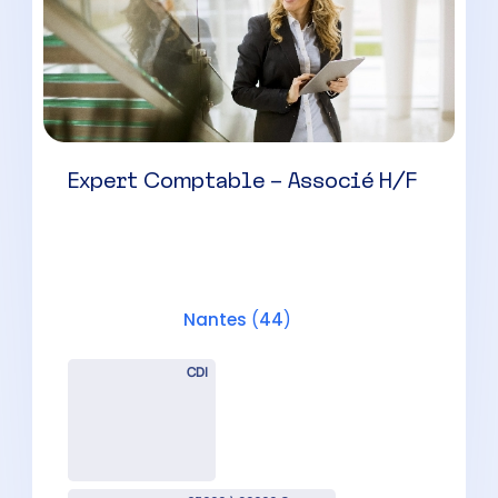
Auditeur Senior H/F
Nantes
(
44
)
CDI
42000 à 50000 € par an