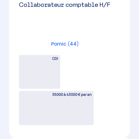
Assistant comptable H/F
Saint-Nazaire
(
44
)
CDI
25000 à 29000 € par an