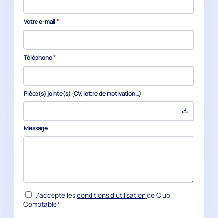
*
Votre e-mail
*
Téléphone
Pièce(s) jointe(s) (CV, lettre de motivation…)
Message
*
RGPD
J’accepte les
conditions d’utilisation
de Club
Comptable
*