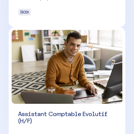
Collaborateur comptable
confirmé (H/F) – Nîmes
Nîmes
(
30
)
CDI