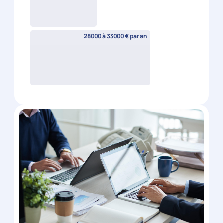
Nîmes
(
30
)
CDI
Candidature