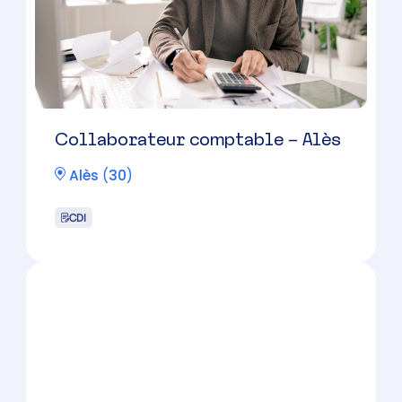
Collaborateur comptable
Agricole (H/F) – Nîmes – Cabinet
à taille humaine – 30/36 K €
brut/an
Nîmes
(
30
)
CDI
30000 à 36000 € par an