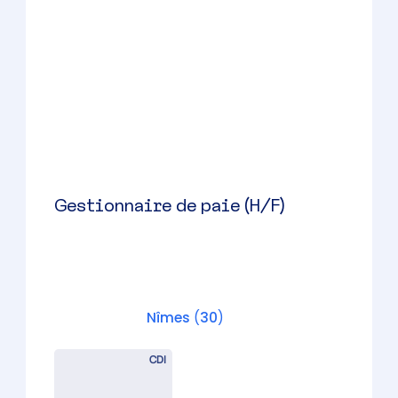
Nîmes
(
30
)
CDI
35000 à 40000 € par an
Directeur de bureau (H/F) –
Cabinet d’Expertise Comptable