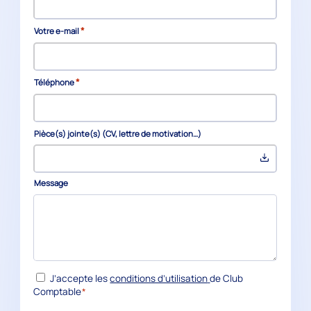
*
Votre e-mail
*
Téléphone
Pièce(s) jointe(s) (CV, lettre de motivation…)
Message
*
RGPD
J’accepte les
conditions d’utilisation
de Club
Comptable
*