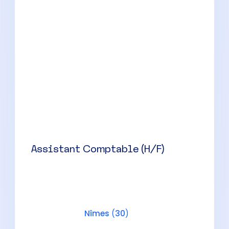
Comptable (H/F) En cabinet
d’expertise comptable.
Nîmes
(
30
)
CDI
Collaborateur Comptable