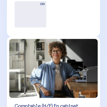
Confirmé (H/F) – Nîmes
Nîmes
(
30
)
CDI
Assistant Comptable Evolutif