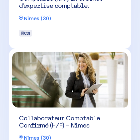
(H/F)
Nîmes
(
30
)
CDI