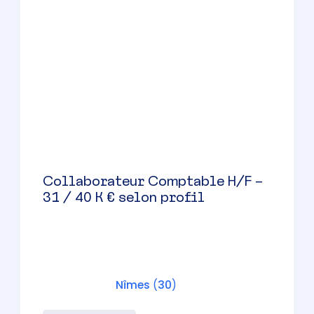
Chef de Mission Expertise
Comptable (H/F) – Nîmes – 40 –
46 K € brut / an
Nîmes
(
30
)
CDI
40000 à 46000 € par an