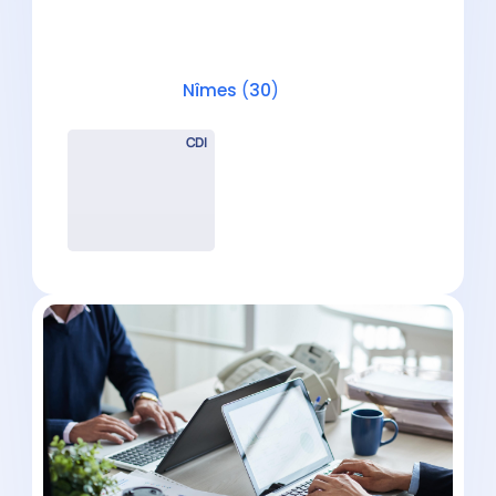
Bras Droit de l’Expert-
Comptable (H/F) – Nîmes
Nîmes
(
30
)
CDI
collaborateur Comptable (H/F) –
Rejoignez un cabinet moderne à
Nîmes