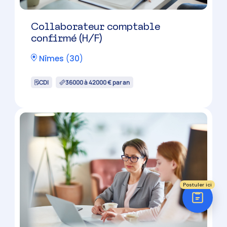
Réponse sous 24h
ÉTAPE 1 / 5
Votre domaine ?
Comptabilité
Audit
Social (Paie & RH)
Collaborateur comptable (H/F)
Juridique
Alès
(
30
)
Postuler ici
CDI