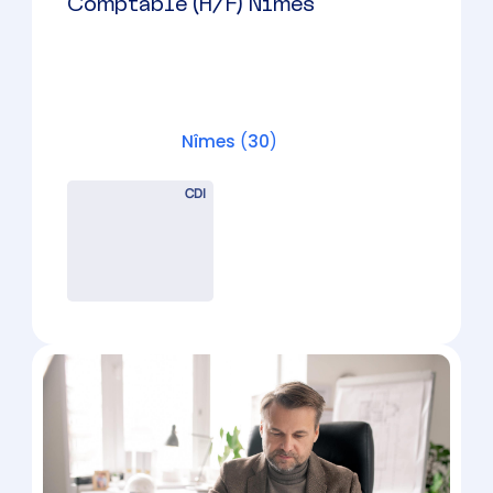
31 / 40 K € selon profil
Nîmes
(
30
)
CDI
31000 à 40000 € par an