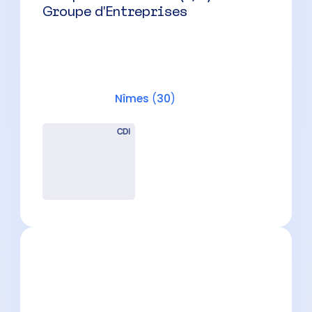
Assistant Comptable (H/F)
Nîmes
(
30
)
CDI