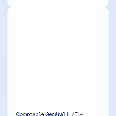
Comptable Général (H/F) –
Groupe d’Entreprises
Nîmes
(
30
)
CDI