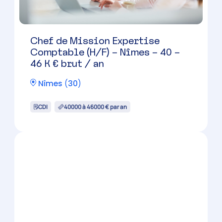
Nîmes
(
30
)
CDI
36000 à 42000 € par an
Responsable de mission
comptable spécialisé en BA (H/F)
– Nîmes