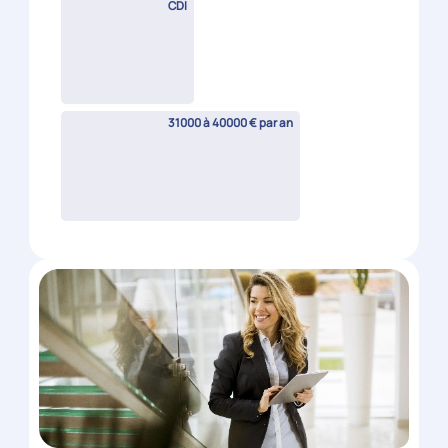
Gestionnaire de paie (H/F)
Nîmes
(
30
)
CDI
28000 à 33000 € par an