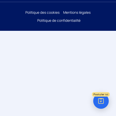
Réponse sous 24h
Politique des cookies
Mentions légales
Politique de confidentialité
ÉTAPE 1 / 5
Votre domaine ?
Comptabilité
Audit
Social (Paie & RH)
Juridique
Postuler ici