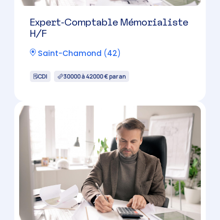
Saint-Chamond
(
42
)
CDI
30000 à 42000 € par an
Expert-Comptable Mémorialiste
H/F