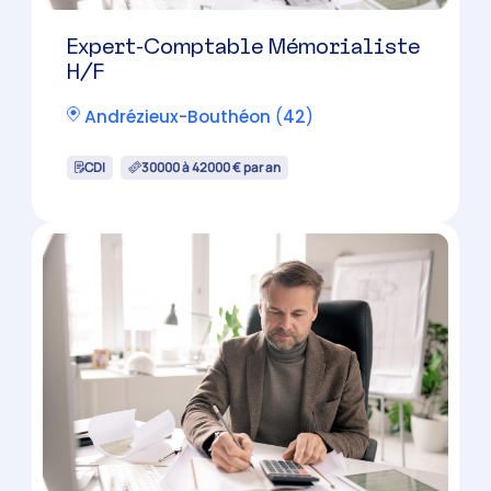
Andrézieux-Bouthéon
(
42
)
CDI
30000 à 42000 € par an
Expert-Comptable Mémorialiste
H/F