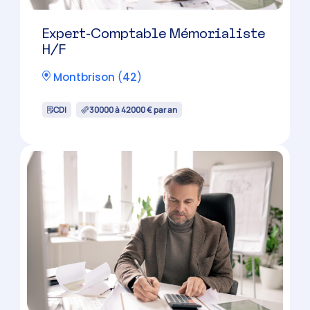
Montbrison
(
42
)
CDI
30000 à 42000 € par an
Expert-Comptable Mémorialiste
H/F