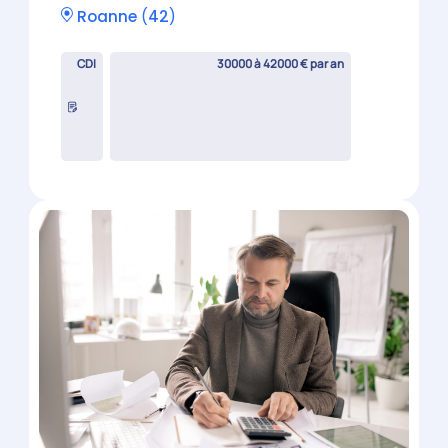
Roanne
(
42
)
CDI
30000 à 42000 € par an
Expert-Comptable Mémorialiste
H/F