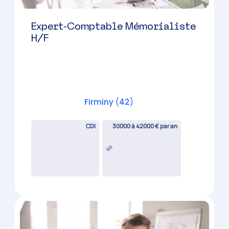
Firminy
(
42
)
CDI
30000 à 42000 € par an
Expert-Comptable Mémorialiste
H/F
Candidature