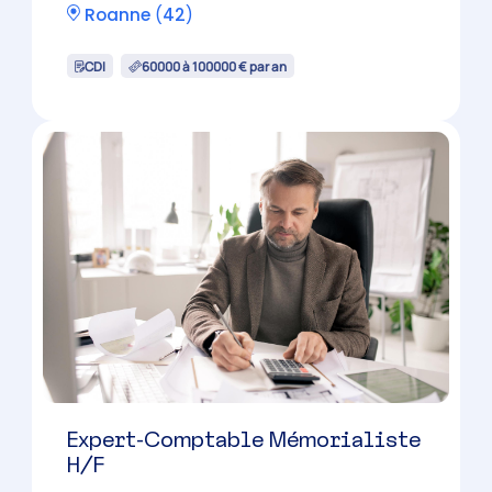
Roanne
(
42
)
CDI
60000 à 100000 € par an
Expert-Comptable Mémorialiste
H/F