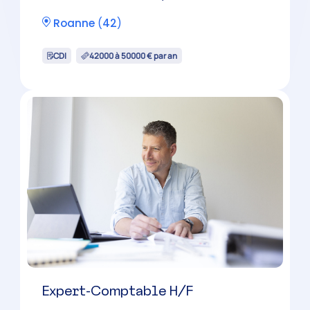
Roanne
(
42
)
CDI
42000 à 50000 € par an
Expert-Comptable H/F