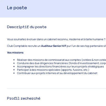
Le poste
Descriptif du poste
Vous souhaitez évoluer dans un cabinet reconnu, moderne et à taille humaine
Club Comptable recrute un
Auditeur Senior H/F
pur l’un de ses top partenaire s
Vos missions
Réaliser des missions de commissariat aux comptes (cotées & non coté
Conduire des due diligences financières (fonds d’investissement, corp
Accompagner les directions financières sur leurs projets stratégiques
Participer à des missions spéciales (apports, fusions, etc.)
Contribuer aux projets internes et au développement du cabinet
Profil recherché