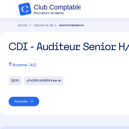
ACCUEIL
TROUVER UN JOB
AUDITEUR SENIOR H/F
CDI - Auditeur Senior H
Roanne
(
42
)
CDI
42000 à 50000 € par an
Postuler