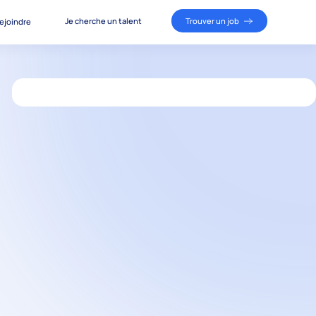
Je cherche un talent
Trouver un job
ejoindre