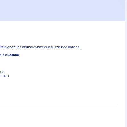
 ? Rejoignez une équipe dynamique au cœur de Roanne.
itué à
Roanne
.
es)
orate)