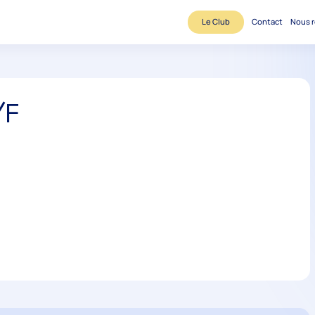
Le Club
Contact
Nous r
/F