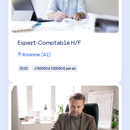
Expert-Comptable H/F
Roanne
(
42
)
CDI
60000 à 100000 € par an