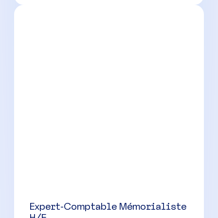
CDI
30000 à 42000 € par an
Expert-Comptable Mémorialiste
H/F
Montbrison
(
42
)