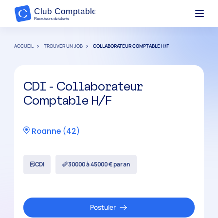
ACCUEIL
TROUVER UN JOB
COLLABORATEUR COMPTABLE H/F
CDI - Collaborateur
Comptable H/F
Roanne
(
42
)
CDI
30000 à 45000 € par an
Postuler