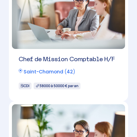
Firminy
(
42
)
CDI
38000 à 50000 € par an