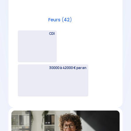
Chef de Mission Comptable H/F
Roanne
(
42
)
CDI
38000 à 50000 € par an