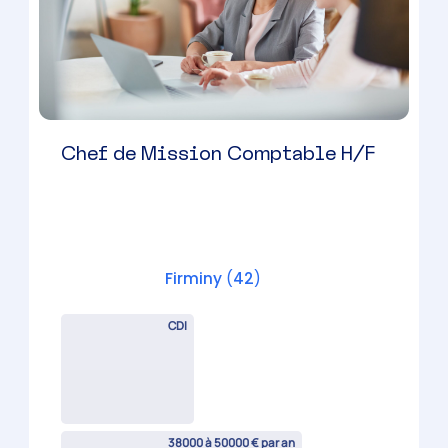
Expert-Comptable H/F
Saint-Etienne
(
42
)
CDI
60000 à 100000 € par an