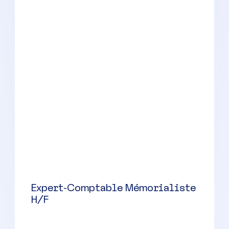
Gestionnaire de Paie Confirmé
H/F
Andrézieux-Bouthéon
(
42
)
CDI
32000 à 38000 € par an