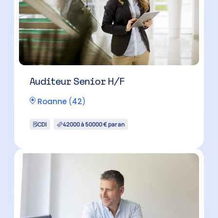
Auditeur Senior H/F
Roanne
(
42
)
CDI
42000 à 50000 € par an