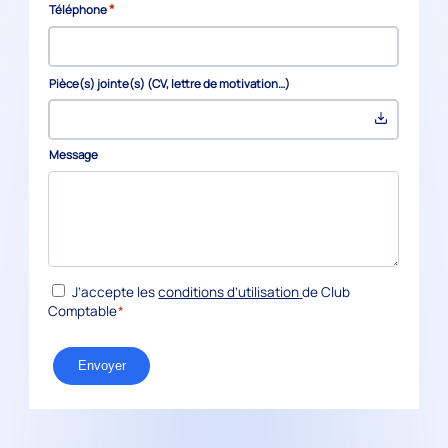
*
Téléphone
Pièce(s) jointe(s) (CV, lettre de motivation…)
Message
*
RGPD
J’accepte les
conditions d’utilisation
de Club
Comptable
*
Envoyer