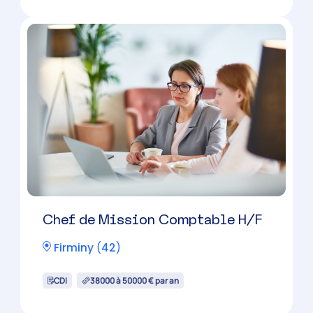
Expert-Comptable H/F
Saint-Etienne
(
42
)
CDI
60000 à 100000 € par an