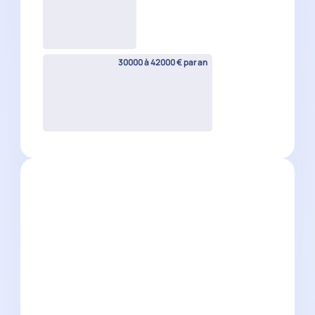
CDI
30000 à 42000 € par an
Expert-Comptable Mémorialiste
H/F
Firminy
(
42
)