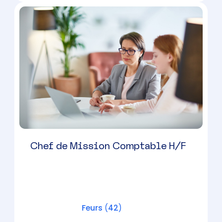
Chef de Mission Comptable H/F
Andrézieux-Bouthéon
(
42
)
CDI
38000 à 50000 € par an