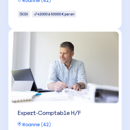
Roanne
(
42
)
CDI
42000 à 50000 € par an
Expert-Comptable H/F
Roanne
(
42
)