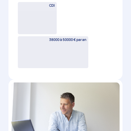
Collaborateur Comptable H/F
Roanne
(
42
)
CDI
30000 à 45000 € par an