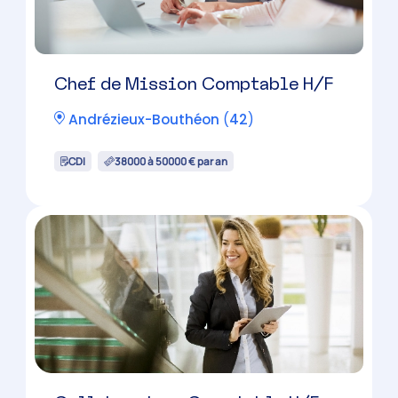
Collaborateur Comptable H/F
Feurs
(
42
)
CDI
30000 à 45000 € par an
Collaborateur Comptable H/F
Firminy
(
42
)