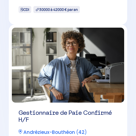
CDI
38000 à 50000 € par an
Chef de Mission Comptable H/F
Saint-Chamond
(
42
)