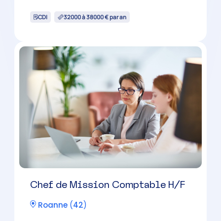
CDI
38000 à 50000 € par an
Chef de Mission Comptable H/F
Montbrison
(
42
)
CDI
38000 à 50000 € par an