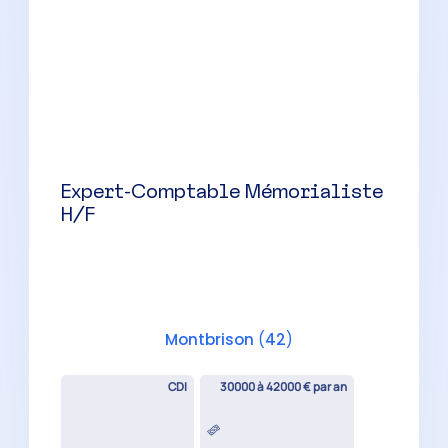
CDI
30000 à 42000 € par an
Expert-Comptable Mémorialiste
H/F
Feurs
(
42
)