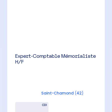
CDI
30000 à 42000 € par an
Expert-Comptable Mémorialiste
H/F
Montbrison
(
42
)