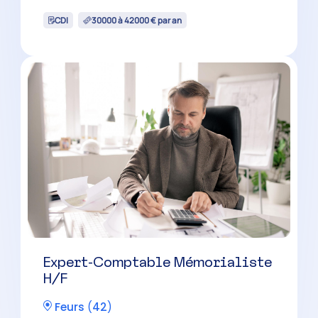
Andrézieux-Bouthéon
(
42
)
CDI
32000 à 38000 € par an
Chef de Mission Comptable H/F
Roanne
(
42
)