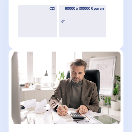
CDI
60000 à 100000 € par an
Expert-Comptable Mémorialiste
H/F
Roanne
(
42
)