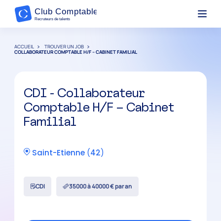
ACCUEIL
TROUVER UN JOB
COLLABORATEUR COMPTABLE H/F – CABINET FAMILIAL
CDI - Collaborateur
Comptable H/F – Cabinet
Familial
Saint-Etienne
(
42
)
CDI
35000 à 40000 € par an