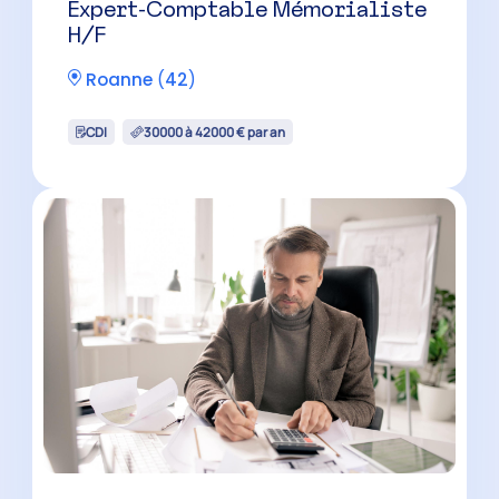
CDI
30000 à 42000 € par an
Expert-Comptable Mémorialiste
H/F
Andrézieux-Bouthéon
(
42
)