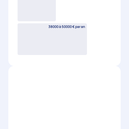
CDI
38000 à 50000 € par an
Expert-Comptable H/F
Saint-Etienne
(
42
)