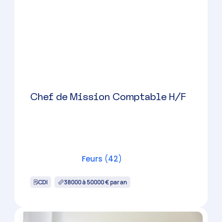
CDI
60000 à 100000 € par an
Chef de Mission Comptable H/F
Andrézieux-Bouthéon
(
42
)
CDI
Candidature