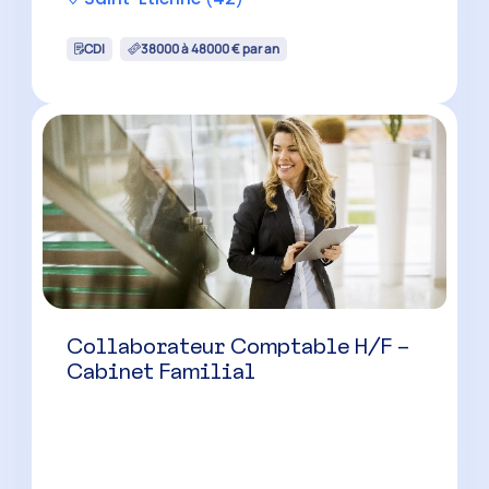
CDI
38000 à 48000 € par an
Collaborateur Comptable H/F –
Cabinet Familial
Saint-Etienne
(
42
)
CDI
35000 à 40000 € par an