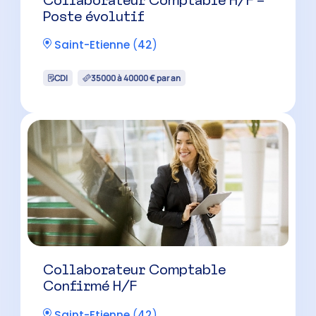
Collaborateur Comptable H/F –
Poste évolutif
Saint-Etienne
(
42
)
CDI
35000 à 40000 € par an
Collaborateur Comptable
Confirmé H/F
Saint-Etienne
(
42
)