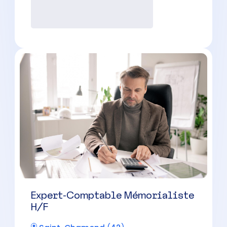
Expert-Comptable Mémorialiste
H/F
Firminy
(
42
)
CDI
30000 à 42000 € par an