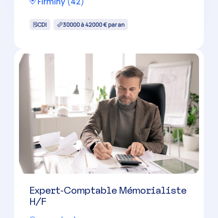
Gestionnaire de Paie Confirmé
H/F
Andrézieux-Bouthéon
(
42
)
CDI
32000 à 38000 € par an