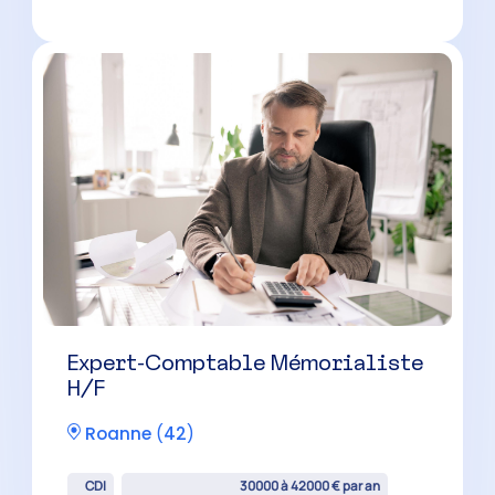
CDI
30000 à 42000 € par an
Expert-Comptable Mémorialiste
H/F
Andrézieux-Bouthéon
(
42
)