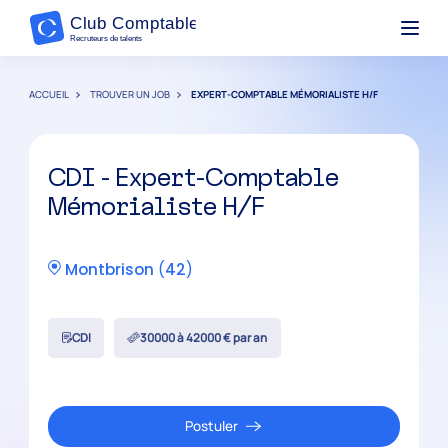
ACCUEIL
TROUVER UN JOB
EXPERT-COMPTABLE MÉMORIALISTE H/F
CDI - Expert-Comptable
Mémorialiste H/F
Montbrison
(
42
)
CDI
30000 à 42000 € par an
Postuler