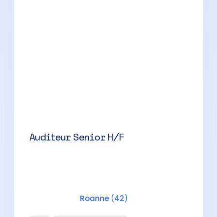
Roanne
(
42
)
CDI
42000 à 50000 € par an
Expert-Comptable H/F
Roanne
(
42
)