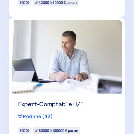
CDI
60000 à 100000 € par an
Expert-Comptable Mémorialiste
H/F
Roanne
(
42
)