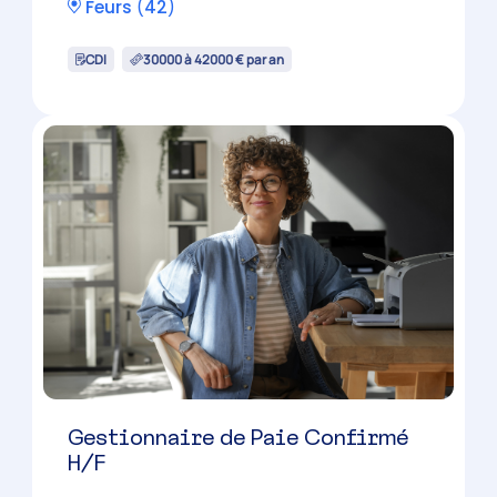
Chef de Mission Comptable H/F
Roanne
(
42
)
CDI
38000 à 50000 € par an