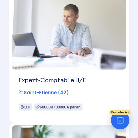
Réponse sous 24h
ÉTAPE 1 / 5
Votre domaine ?
38000 à 50000 € par an
Comptabilité
Audit
Social (Paie & RH)
Juridique
Postuler ici