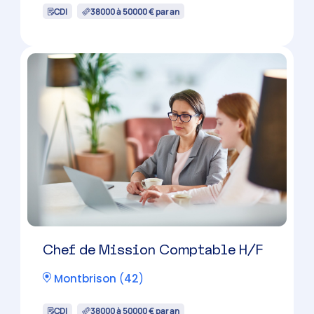
Firminy
(
42
)
CDI
38000 à 50000 € par an