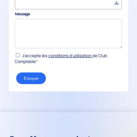
Message
*
RGPD
J’accepte les
conditions d’utilisation
de Club
Comptable
*
Envoyer