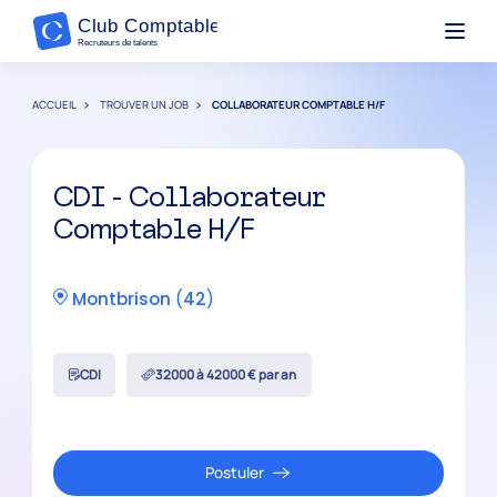
ACCUEIL
TROUVER UN JOB
COLLABORATEUR COMPTABLE H/F
CDI - Collaborateur
Comptable H/F
Montbrison
(
42
)
CDI
32000 à 42000 € par an
Postuler