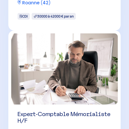
Expert-Comptable Mémorialiste
H/F
Andrézieux-Bouthéon
(
42
)
CDI
30000 à 42000 € par an