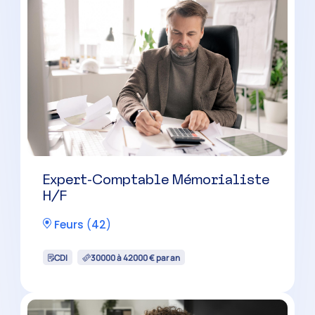
Gestionnaire de Paie Confirmé
H/F
Andrézieux-Bouthéon
(
42
)
CDI
32000 à 38000 € par an