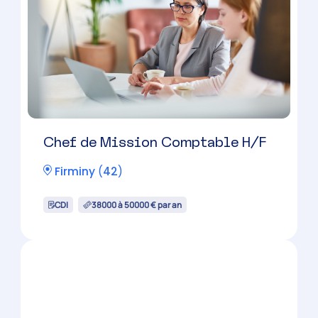
CDI
38000 à 50000 € par an
Expert-Comptable H/F
Saint-Etienne
(
42
)