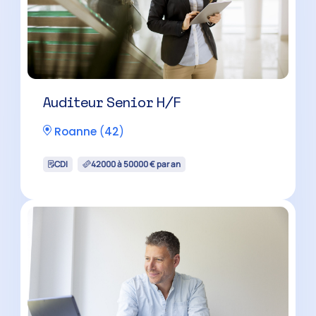
Auditeur Senior H/F
Roanne
(
42
)
CDI
42000 à 50000 € par an