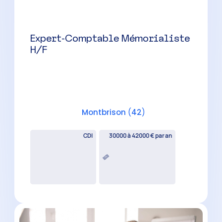
Expert-Comptable Mémorialiste
H/F
Firminy
(
42
)
CDI
30000 à 42000 € par an