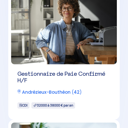
Chef de Mission Comptable H/F
Roanne
(
42
)
CDI
38000 à 50000 € par an