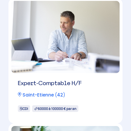
CDI
38000 à 50000 € par an
Collaborateur Comptable H/F
Roanne
(
42
)
CDI
30000 à 45000 € par an