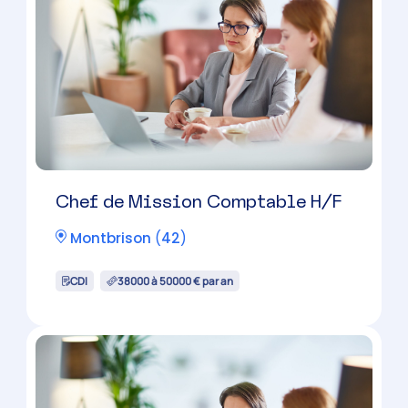
Firminy
(
42
)
CDI
38000 à 50000 € par an
Chef de Mission Comptable H/F
Feurs
(
42
)