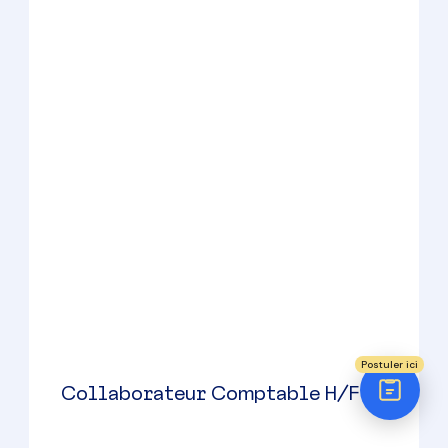
Réponse sous 24h
ÉTAPE 1 / 5
Votre domaine ?
Comptabilité
Audit
Social (Paie & RH)
Collaborateur Comptable H/F
Juridique
Firminy
(
42
)
Postuler ici
CDI