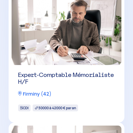
Expert-Comptable Mémorialiste
H/F
Feurs
(
42
)
CDI
30000 à 42000 € par an