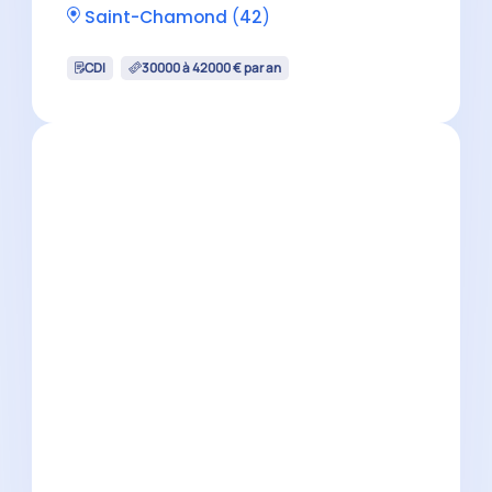
Expert-Comptable Mémorialiste
H/F
Montbrison
(
42
)
CDI
30000 à 42000 € par an