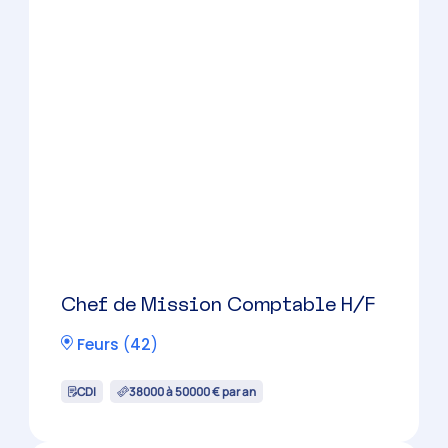
CDI
60000 à 100000 € par an
Chef de Mission Comptable H/F
Andrézieux-Bouthéon
(
42
)