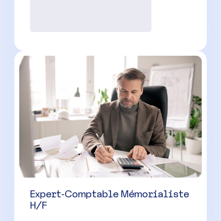
Expert-Comptable Mémorialiste
H/F
Roanne
(
42
)
CDI
30000 à 42000 € par an