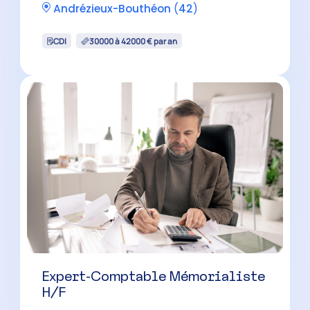
Expert-Comptable Mémorialiste
H/F
Saint-Chamond
(
42
)
CDI
30000 à 42000 € par an