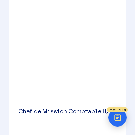
Réponse sous 24h
Expert-Comptable Mémorialiste
H/F
ÉTAPE 1 / 5
Votre domaine ?
Comptabilité
Venelles
(
13
)
Audit
CDI
Social (Paie & RH)
Juridique
30000 à 42000 € par an
Postuler ici