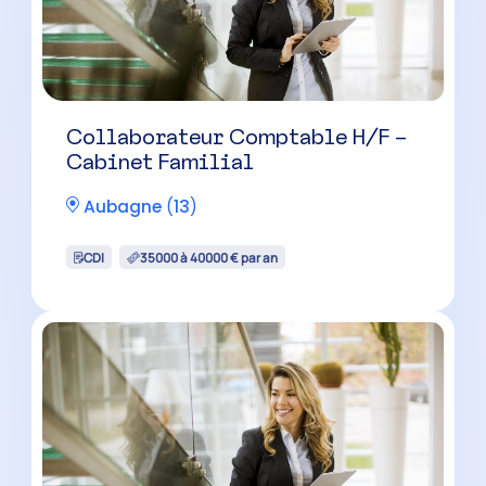
Manager Audit H/F
Marseille
(
13
)
CDI
45000 à 60000 € par an