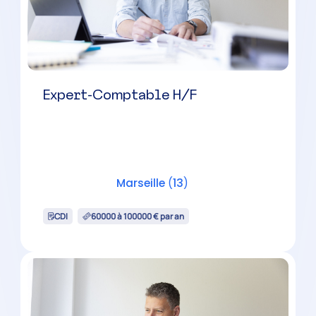
Chef de Mission Comptable H/F
Châteaurenard
(
13
)
CDI
38000 à 50000 € par an