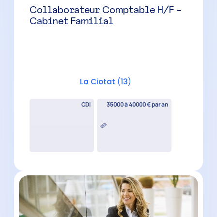
Auditeur Senior H/F
Marseille
(
13
)
CDI
42000 à 55000 € par an