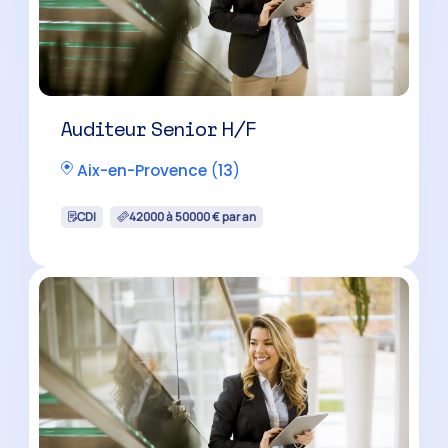
Manager Audit H/F
Aix-en-Provence
(
13
)
CDI
45000 à 60000 € par an