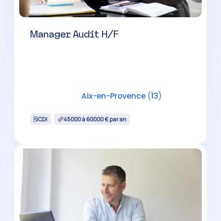
Expert-Comptable H/F
Châteaurenard
(
13
)
CDI
60000 à 100000 € par an