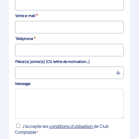
*
Votre e-mail
*
Téléphone
Pièce(s) jointe(s) (CV, lettre de motivation…)
Message
*
RGPD
J’accepte les
conditions d’utilisation
de Club
Comptable
*