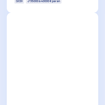
CDI
35000 à 40000 € par an
Auditeur Senior H/F
Aix-en-Provence
(
13
)
CDI
42000 à 50000 € par an