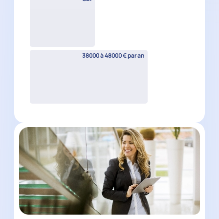
Collaborateur Comptable
Confirmé H/F
Aubagne
(
13
)
CDI
38000 à 48000 € par an