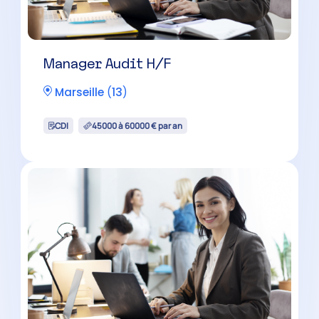
Expert-Comptable H/F
Salon-de-Provence
(
13
)
CDI
60000 à 100000 € par an