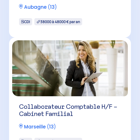
La Ciotat
(
13
)
CDI
35000 à 40000 € par an
Collaborateur Comptable H/F –
Cabinet Familial
Aubagne
(
13
)