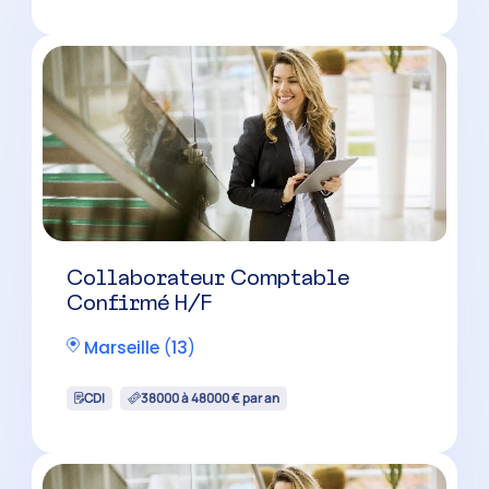
Marseille
(
13
)
CDI
38000 à 48000 € par an
Collaborateur Comptable H/F –
Poste évolutif
Marseille
(
13
)