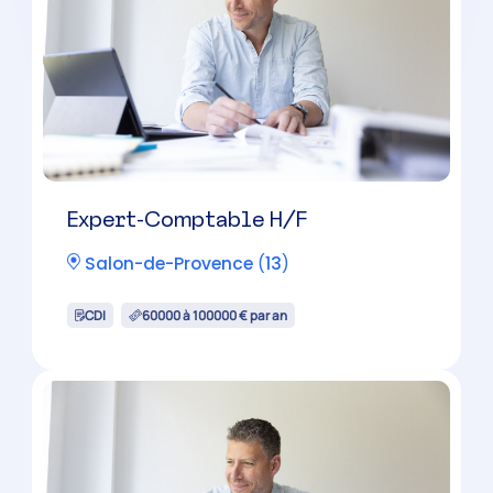
Expert-Comptable Mémorialiste
H/F
Marseille
(
13
)
CDI