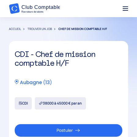
ACCUEIL
TROUVER UN JOB
CHEF DE MISSION COMPTABLE H/F
CDI - Chef de mission
comptable H/F
Aubagne
(
13
)
CDI
38000 à 45000 € par an
Postuler