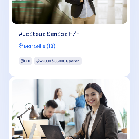
Expert-Comptable H/F
Marseille
(
13
)
CDI
60000 à 100000 € par an