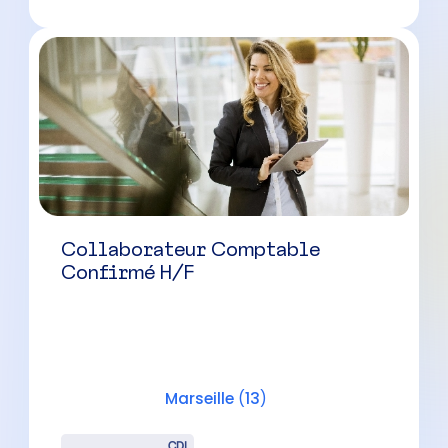
Collaborateur Comptable
Confirmé H/F
Aix-en-Provence
(
13
)
CDI
38000 à 48000 € par an