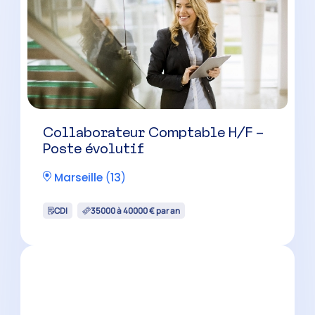
CDI
35000 à 40000 € par an
Collaborateur Comptable
Confirmé H/F
La Ciotat
(
13
)
CDI
38000 à 48000 € par an