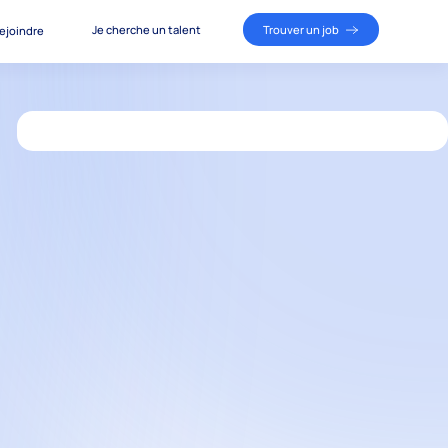
Je cherche un talent
Trouver un job
ejoindre