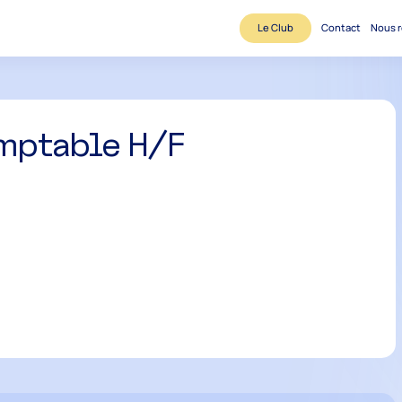
Le Club
Contact
Nous r
mptable H/F