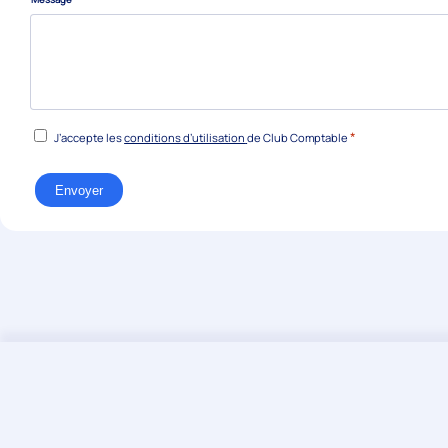
RGPD
*
J’accepte les
conditions d’utilisation
de Club Comptable
*