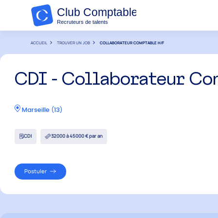
ACCUEIL
TROUVER UN JOB
COLLABORATEUR COMPTABLE H/F
CDI - Collaborateur Co
Marseille
(
13
)
CDI
32000 à 45000 € par an
Postuler