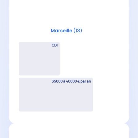
Marseille
(
13
)
CDI
35000 à 40000 € par an
Collaborateur Comptable
Confirmé H/F
La Ciotat
(
13
)
CDI
38000 à 48000 € par an