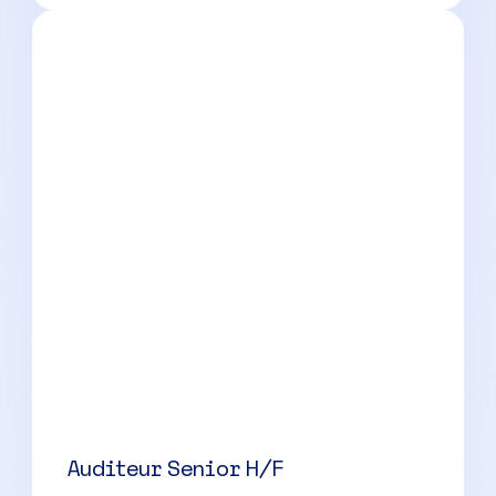
Manager Audit H/F
Marseille
(
13
)
CDI
45000 à 60000 € par an