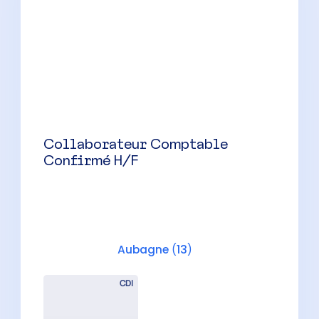
Collaborateur Comptable H/F –
Cabinet Familial
La Ciotat
(
13
)
CDI
35000 à 40000 € par an