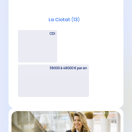
Collaborateur Comptable
Confirmé H/F
Aix-en-Provence
(
13
)
CDI
38000 à 48000 € par an