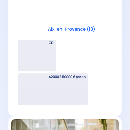
Manager Audit H/F
Aix-en-Provence
(
13
)
CDI
45000 à 60000 € par an