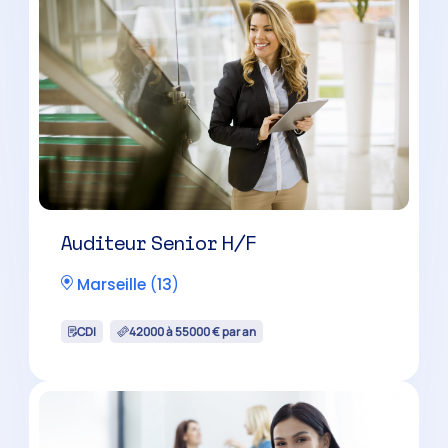
Expert-Comptable H/F
Marseille
(
13
)
CDI
60000 à 100000 € par an