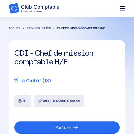
ACCUEIL
TROUVER UN JOB
CHEF DE MISSION COMPTABLE H/F
CDI - Chef de mission
comptable H/F
La Ciotat
(
13
)
CDI
38000 à 45000 € par an
Postuler