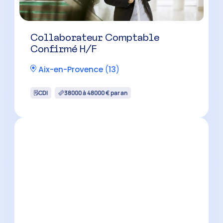
Collaborateur Comptable H/F –
Cabinet Familial
Marseille
(
13
)
CDI
35000 à 40000 € par an