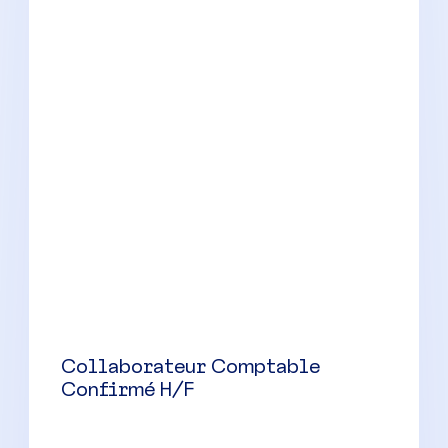
Collaborateur Comptable
Confirmé H/F
Marseille
(
13
)
CDI
38000 à 48000 € par an