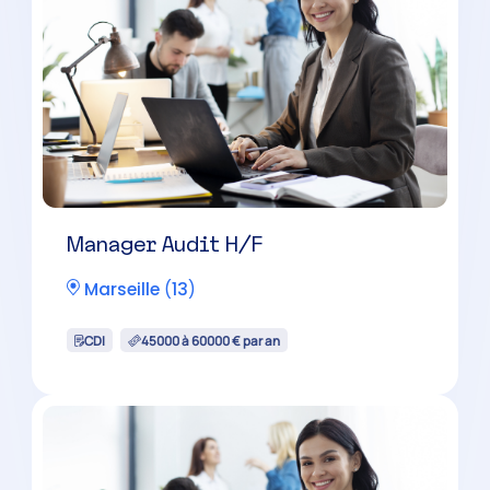
Expert-Comptable H/F
Salon-de-Provence
(
13
)
CDI
60000 à 100000 € par an