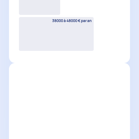
Collaborateur Comptable H/F –
Cabinet Familial
Aubagne
(
13
)
CDI
35000 à 40000 € par an