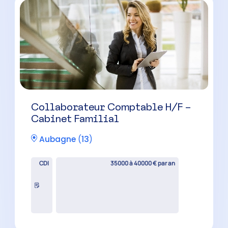
Auditeur Senior H/F
Marseille
(
13
)
CDI
42000 à 55000 € par an