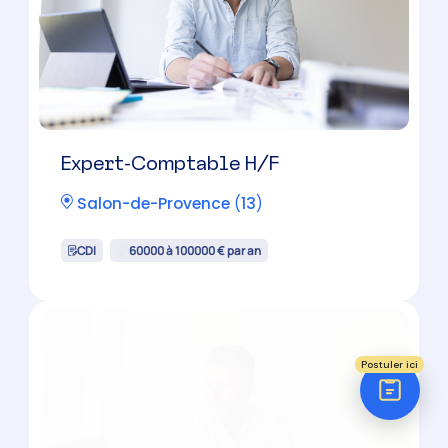
Châteaurenard
(
13
)
Réponse sous 24h
CDI
ÉTAPE 1 / 5
Votre domaine ?
Comptabilité
38000 à 50000 € par an
Audit
Social (Paie & RH)
Juridique
Postuler ici