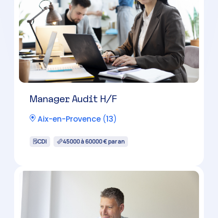
Expert-Comptable H/F
Châteaurenard
(
13
)
CDI
60000 à 100000 € par an