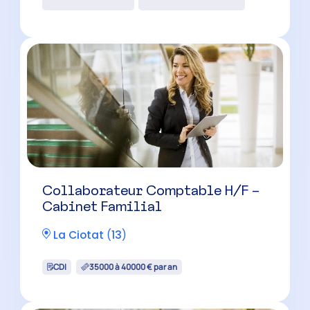
Aix-en-Provence
(
13
)
CDI
42000 à 50000 € par an