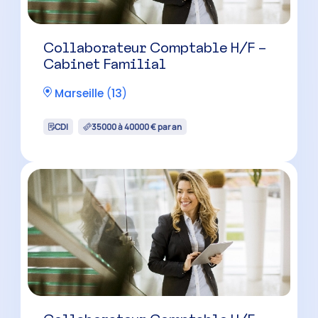
Auditeur Senior H/F
Aix-en-Provence
(
13
)
CDI
42000 à 50000 € par an