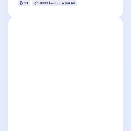
Collaborateur Comptable H/F –
Cabinet Familial
Marseille
(
13
)
CDI
35000 à 40000 € par an