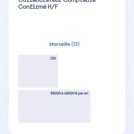
Poste évolutif
Marseille
(
13
)
CDI
35000 à 40000 € par an
Collaborateur Comptable
Confirmé H/F
Marseille
(
13
)