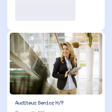
Expert-Comptable H/F
Marseille
(
13
)
CDI
60000 à 100000 € par an