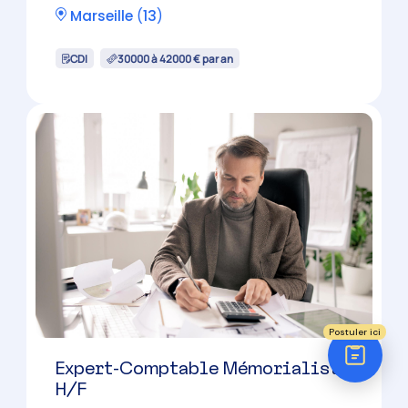
Réponse sous 24h
ÉTAPE 1 / 5
Votre domaine ?
Comptabilité
Expert-Comptable Mémorialiste
H/F
Audit
Social (Paie & RH)
Juridique
Marseille
(
13
)
CDI
Postuler ici