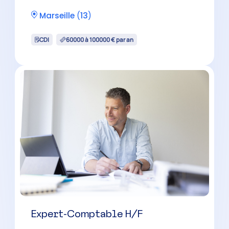
Chef de Mission Comptable H/F
Châteaurenard
(
13
)
CDI
38000 à 50000 € par an