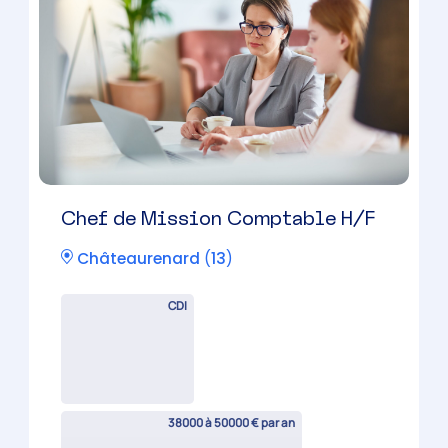
Expert-Comptable Mémorialiste
H/F
Châteaurenard
(
13
)
CDI