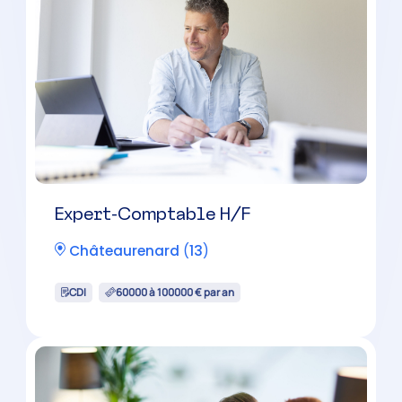
Expert-Comptable Mémorialiste
H/F
Venelles
(
13
)
CDI
30000 à 42000 € par an