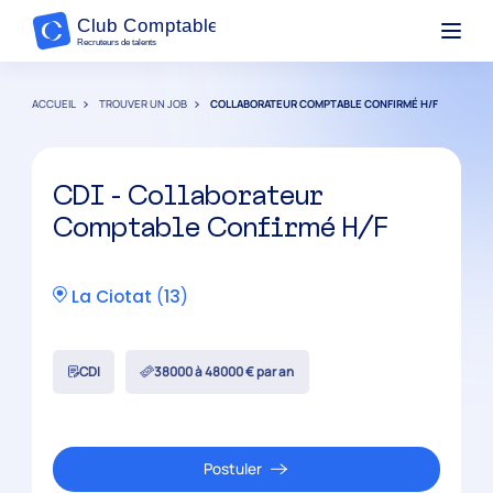
ACCUEIL
TROUVER UN JOB
COLLABORATEUR COMPTABLE CONFIRMÉ H/F
CDI - Collaborateur
Comptable Confirmé H/F
La Ciotat
(
13
)
CDI
38000 à 48000 € par an
Postuler