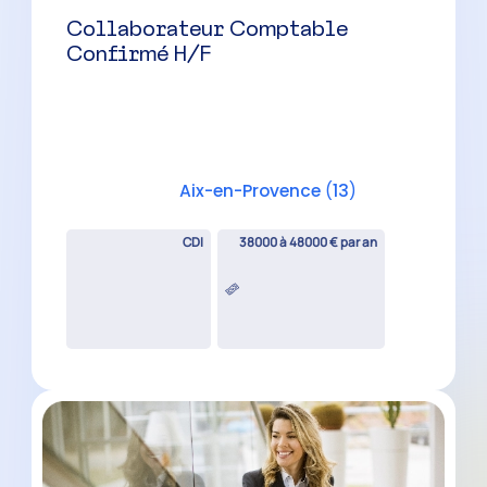
Collaborateur Comptable H/F –
Cabinet Familial
La Ciotat
(
13
)
CDI
35000 à 40000 € par an