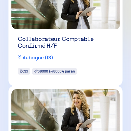
Collaborateur Comptable H/F –
Cabinet Familial
Aubagne
(
13
)
CDI
35000 à 40000 € par an