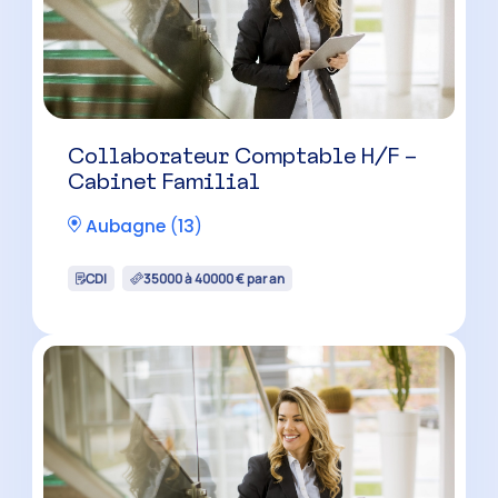
Manager Audit H/F
Marseille
(
13
)
CDI
45000 à 60000 € par an