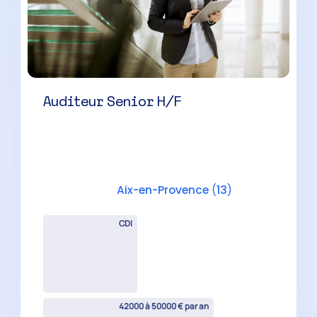
Manager Audit H/F
Aix-en-Provence
(
13
)
CDI
45000 à 60000 € par an