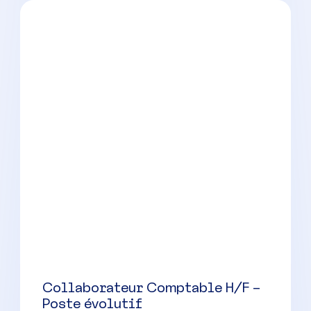
CDI
38000 à 48000 € par an
Collaborateur Comptable
Confirmé H/F
Aix-en-Provence
(
13
)
CDI
38000 à 48000 € par an