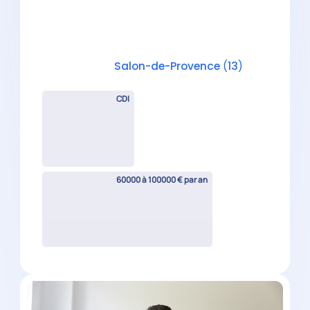
Expert-Comptable Mémorialiste
H/F
Marseille
(
13
)
CDI
30000 à 42000 € par an