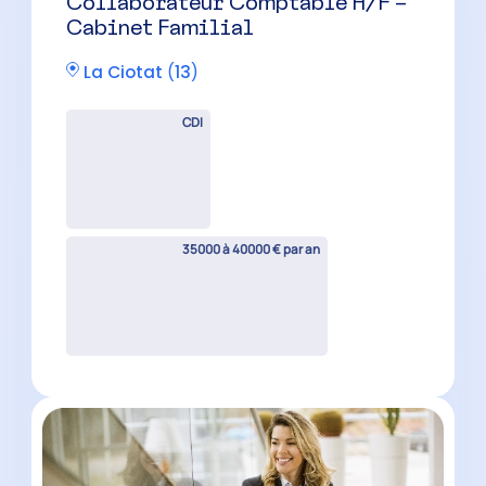
Auditeur Senior H/F
Marseille
(
13
)
CDI
42000 à 55000 € par an