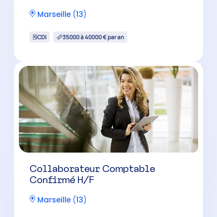
Collaborateur Comptable
Confirmé H/F
Aubagne
(
13
)
CDI
38000 à 48000 € par an