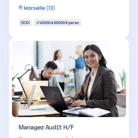
Expert-Comptable H/F
Salon-de-Provence
(
13
)
CDI
60000 à 100000 € par an