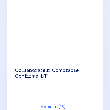
Collaborateur Comptable
Confirmé H/F
Aix-en-Provence
(
13
)
CDI
38000 à 48000 € par an
Collaborateur Comptable H/F –
Cabinet Familial