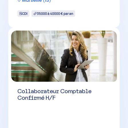
La Ciotat
(
13
)
CDI
38000 à 48000 € par an
Collaborateur Comptable