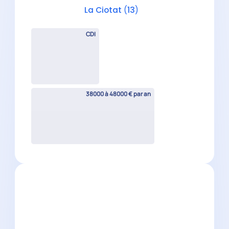
Confirmé H/F
Marseille
(
13
)
CDI
38000 à 48000 € par an