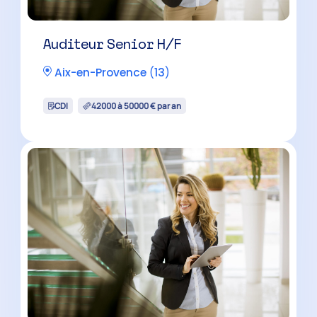
Manager Audit H/F
Marseille
(
13
)
CDI
45000 à 60000 € par an