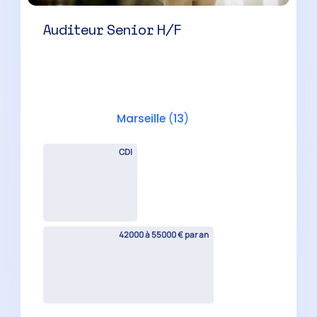
Manager Audit H/F
Aix-en-Provence
(
13
)
CDI
45000 à 60000 € par an