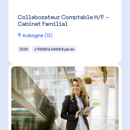
Marseille
(
13
)
CDI
42000 à 55000 € par an