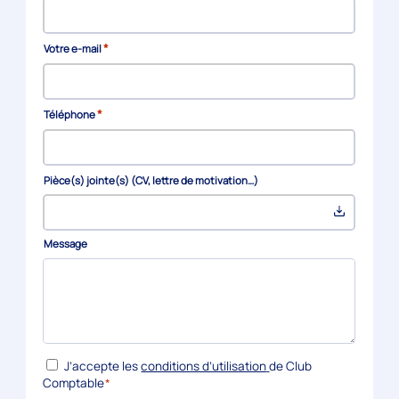
*
Votre e-mail
*
Téléphone
Pièce(s) jointe(s) (CV, lettre de motivation…)
Message
*
RGPD
J’accepte les
conditions d’utilisation
de Club
Comptable
*