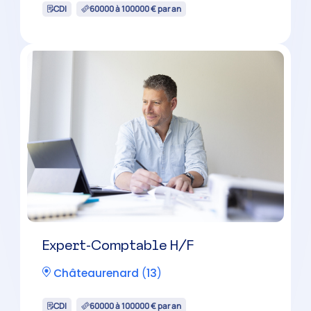
Expert-Comptable Mémorialiste
H/F
Marseille
(
13
)
CDI
30000 à 42000 € par an