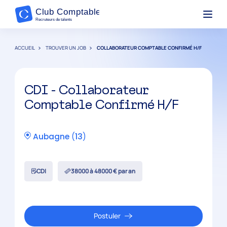
ACCUEIL
TROUVER UN JOB
COLLABORATEUR COMPTABLE CONFIRMÉ H/F
CDI - Collaborateur
Comptable Confirmé H/F
Aubagne
(
13
)
CDI
38000 à 48000 € par an
Postuler