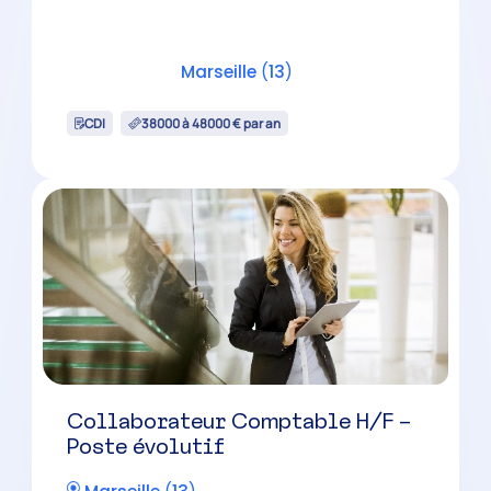
Collaborateur Comptable H/F –
Poste évolutif
Marseille
(
13
)
CDI
35000 à 40000 € par an
Collaborateur Comptable
Confirmé H/F