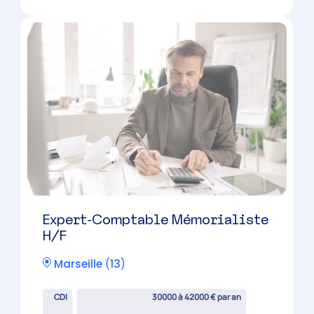
H/F
Venelles
(
13
)
CDI
30000 à 42000 € par an
Candidature