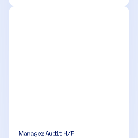
Expert-Comptable H/F
Marseille
(
13
)
CDI
60000 à 100000 € par an