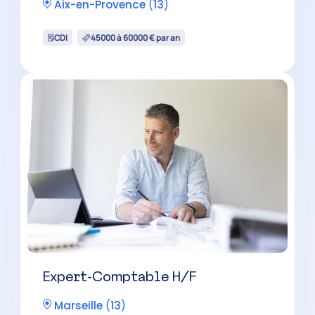
Expert-Comptable H/F
Châteaurenard
(
13
)
CDI
60000 à 100000 € par an