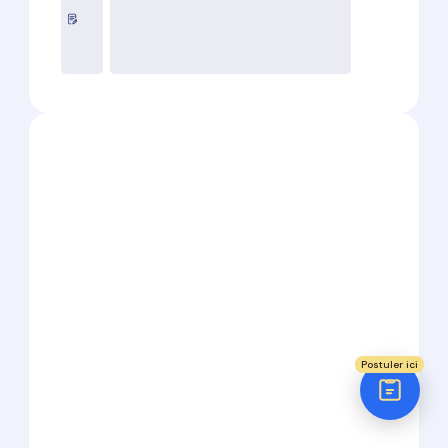
Réponse sous 24h
ÉTAPE 1 / 5
Votre domaine ?
Comptabilité
Audit
Social (Paie & RH)
Juridique
Postuler ici
Expert-Comptable Mémorialiste
H/F