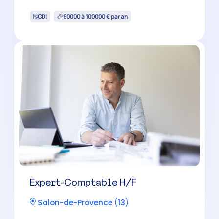
Chef de Mission Comptable H/F
Châteaurenard
(
13
)
CDI
38000 à 50000 € par an