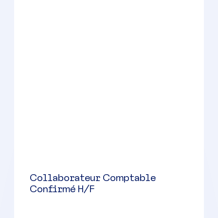
Marseille
(
13
)
CDI
38000 à 48000 € par an