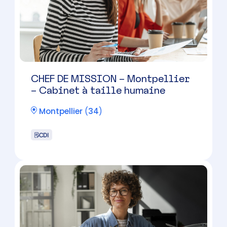
CDI
Expert-Comptable salarié –
Montpellier
Montpellier
(
34
)