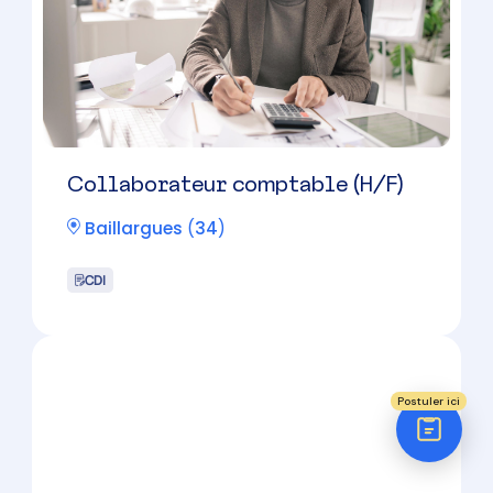
Réponse sous 24h
ÉTAPE 1 / 5
30000 à 36000 € par an
Votre domaine ?
Comptabilité
Audit
Social (Paie & RH)
Juridique
Postuler ici