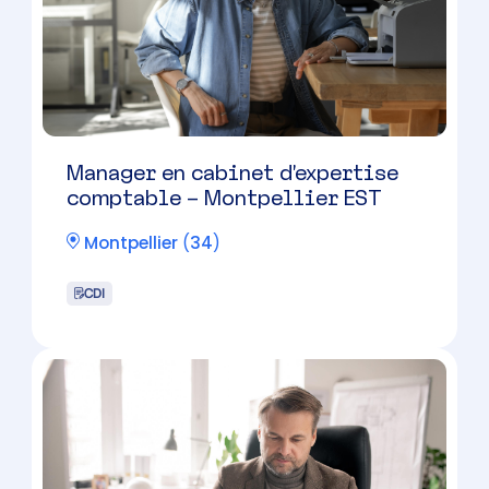
CDI
Collaborateur comptable
confirmé (H/F)
Montpellier
(
34
)