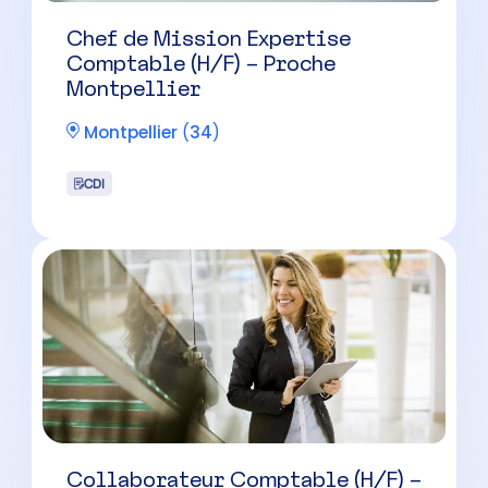
Collaborateur Comptable (H/F) –
Castelnau-le-Lez
Castelnau-le-Lez
(
34
)
CDI