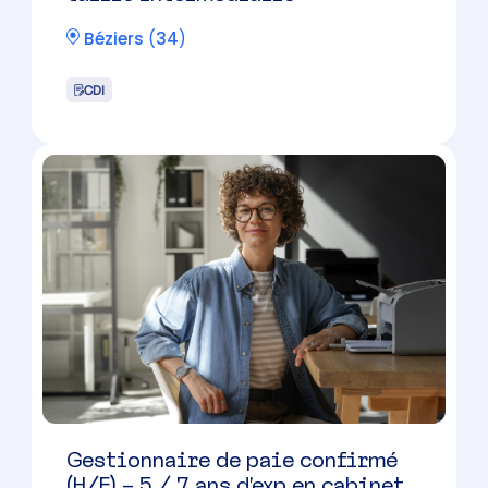
CDI
Collaborateur comptable (H/F) –
Montpellier
Montpellier
(
34
)