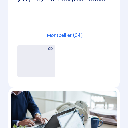
CDI
CHEF DE MISSION – Montpellier
– Cabinet à taille humaine
Montpellier
(
34
)