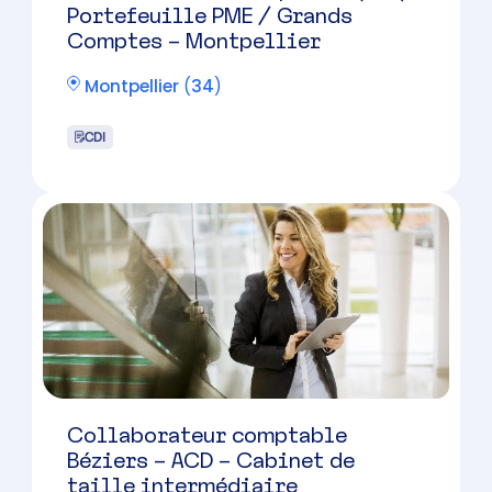
CDI
Gestionnaire de paie confirmé
(H/F) – 5 / 7 ans d’exp en cabinet
Montpellier
(
34
)