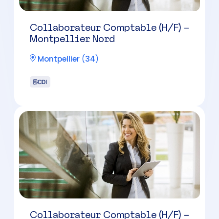
Montpellier
(
34
)
CDI
Collaborateur comptable
Béziers – ACD – Cabinet de
taille intermédiaire
Béziers
(
34
)