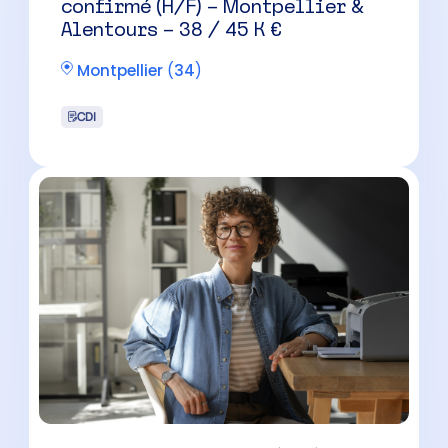
confirmé (H/F) – Montpellier &
Alentours – 38 / 45 K €
Montpellier
(
34
)
CDI