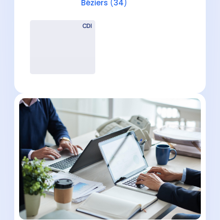
Responsable de portefeuille
comptable (H/F) – Montpellier
Montpellier
(
34
)
CDI