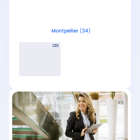
Montpellier Nord
Montpellier
(
34
)
CDI
Collaborateur Comptable (H/F) –
Portefeuille PME / Grands
Comptes – Montpellier