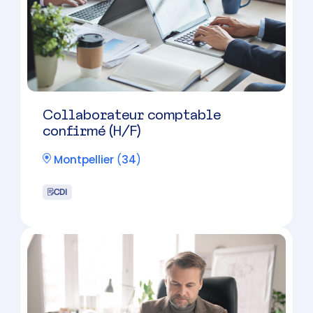
CDI
Collaborateur comptable (H/F) –
Cabinet d’expertise comptable –
Montpellier
Montpellier
(
34
)
CDI
Candidature