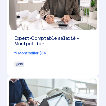
CDI
Collaborateur comptable (H/F)
Baillargues
(
34
)