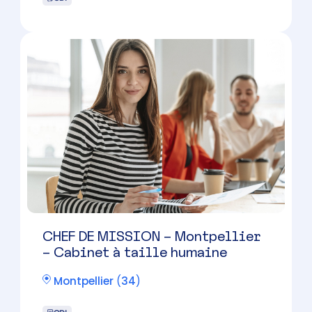
Manager en cabinet d’expertise
comptable – Montpellier EST
Montpellier
(
34
)
CDI
Candidature