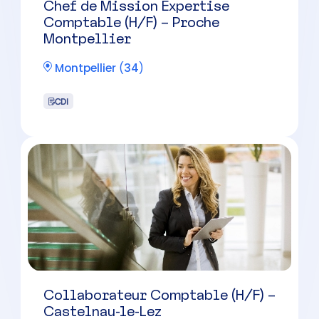
Montpellier
(
34
)
CDI
Collaborateur Comptable (H/F) –
Castelnau-le-Lez
Castelnau-le-Lez
(
34
)
CDI