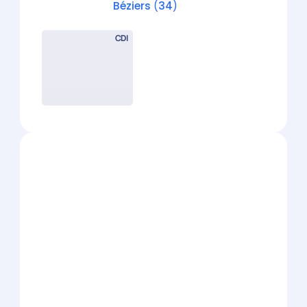
Gestionnaire de paie confirmé
(H/F) – 5 / 7 ans d’exp en cabinet
Montpellier
(
34
)
CDI