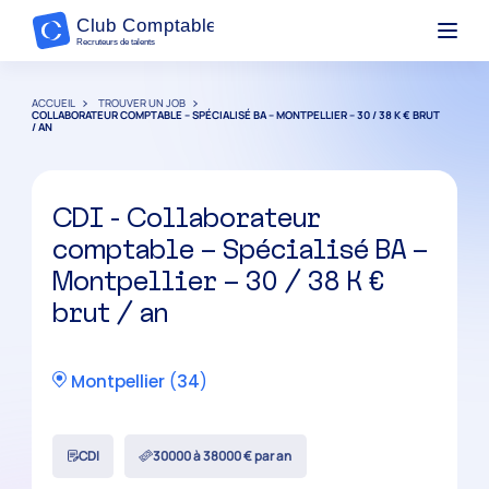
ACCUEIL
TROUVER UN JOB
COLLABORATEUR COMPTABLE – SPÉCIALISÉ BA – MONTPELLIER – 30 / 38 K € BRUT
/ AN
CDI - Collaborateur
comptable – Spécialisé BA –
Montpellier – 30 / 38 K €
brut / an
Montpellier
(
34
)
CDI
30000 à 38000 € par an