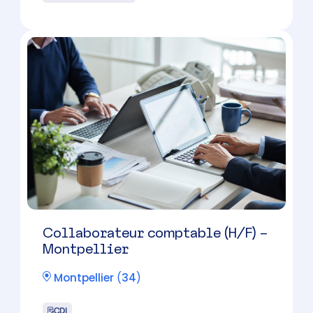
CHEF DE MISSION – Montpellier
– Cabinet à taille humaine
Montpellier
(
34
)
CDI