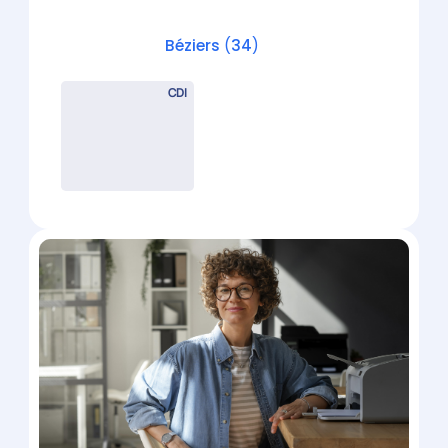
– Cabinet à taille humaine
Montpellier
(
34
)
CDI
Manager en cabinet d’expertise