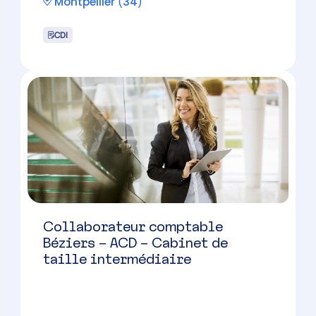
Montpellier
Montpellier
(
34
)
CDI
CHEF DE MISSION – Montpellier