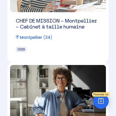
Réponse sous 24h
ÉTAPE 1 / 5
Votre domaine ?
Comptabilité
Audit
Social (Paie & RH)
Juridique
Postuler ici
Collaborateur comptable
confirmé (H/F)