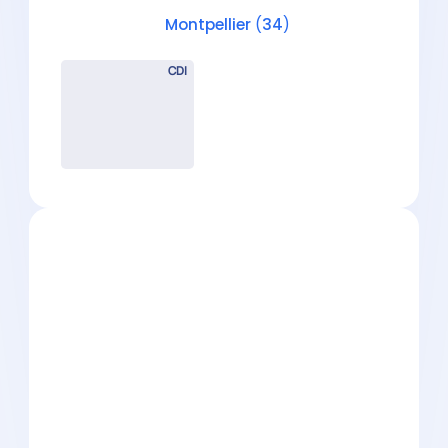
Auditeur Junior (H/F) – Cabinet
d’Expertise Comptable –
Montpellier
Montpellier
(
34
)
CDI