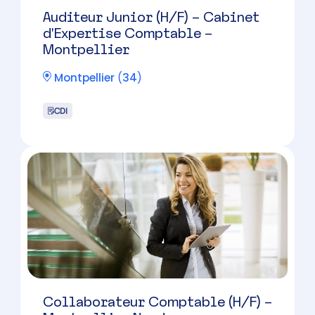
Béziers
(
34
)
CDI
Gestionnaire de paie confirmé