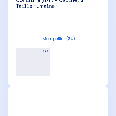
Confirmé (H/F) – Cabinet à
Taille Humaine
Montpellier
(
34
)
CDI
Collaborateur Comptable
Confirmé (H/F) – Béziers
Béziers
(
34
)