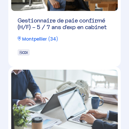
comptable – Montpellier EST
Montpellier
(
34
)
CDI