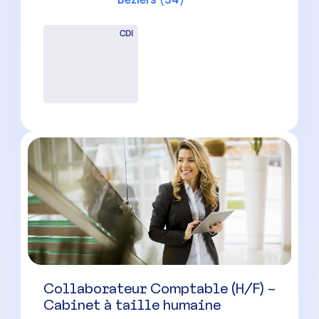
Collaborateur Comptable (H/F) –
Secteur Béziers
Béziers
(
34
)
CDI