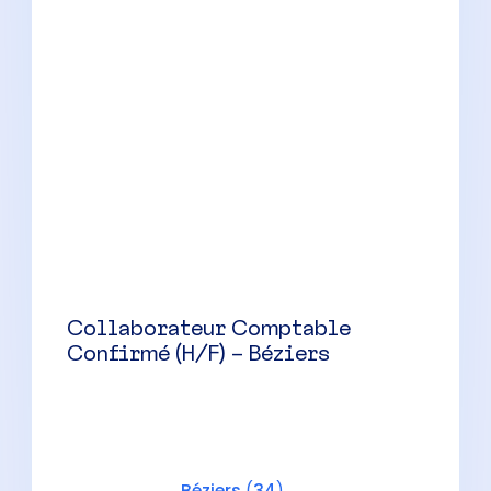
CDI
Collaborateur Comptable (H/F) –
Cabinet à taille humaine
Juvignac
(
34
)
CDI