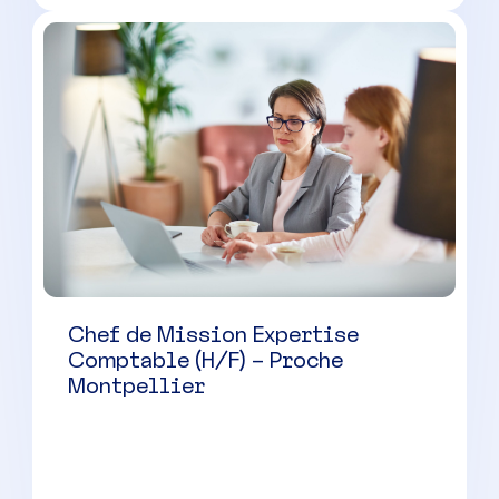
Collaborateur Comptable (H/F) –
Castelnau-le-Lez
Castelnau-le-Lez
(
34
)
CDI