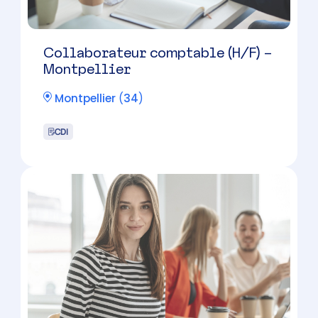
Expert-Comptable salarié –
Montpellier
Montpellier
(
34
)
CDI
Candidature