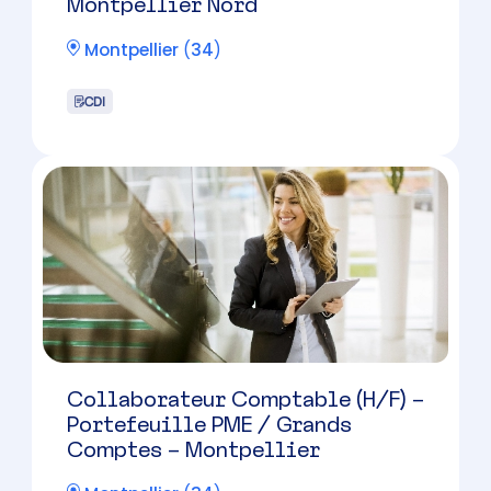
(H/F) – 5 / 7 ans d’exp en cabinet
Montpellier
(
34
)
CDI
Collaborateur comptable (H/F) –