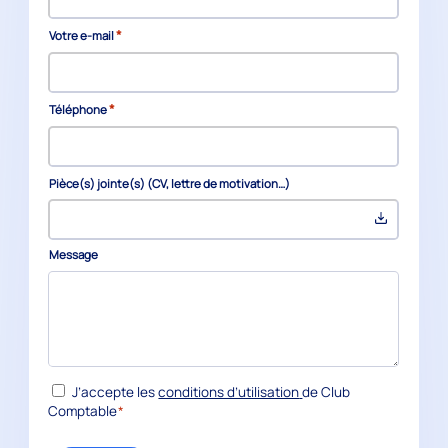
*
Votre e-mail
*
Téléphone
Pièce(s) jointe(s) (CV, lettre de motivation…)
Message
*
RGPD
J’accepte les
conditions d’utilisation
de Club
Comptable
*