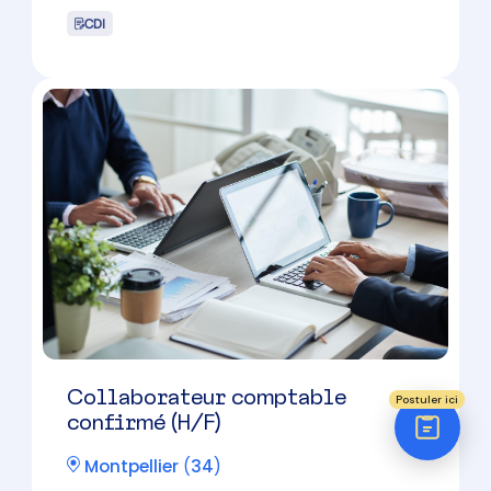
Réponse sous 24h
ÉTAPE 1 / 5
Votre domaine ?
Comptabilité
Audit
Social (Paie & RH)
Juridique
Collaborateur comptable (H/F) –
Cabinet d’expertise comptable –
Montpellier
Postuler ici
Montpellier
(
34
)