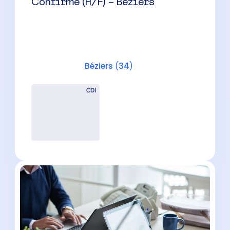
CDI
Chef de Mission Expertise
Comptable (H/F) – Proche
Montpellier
Montpellier
(
34
)