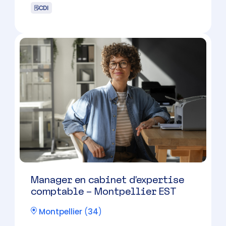
Collaborateur comptable
confirmé (H/F)
Montpellier
(
34
)
CDI