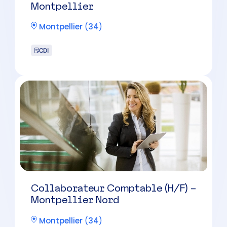
Collaborateur comptable
Béziers – ACD – Cabinet de
taille intermédiaire
Béziers
(
34
)
CDI