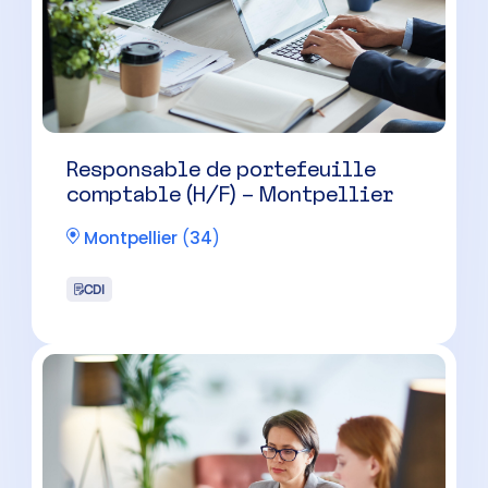
CDI
Collaborateur Comptable (H/F) –
Castelnau-le-Lez
Castelnau-le-Lez
(
34
)
CDI