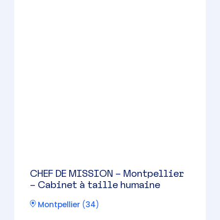
Expert-Comptable salarié –
Montpellier
Montpellier
(
34
)
CDI