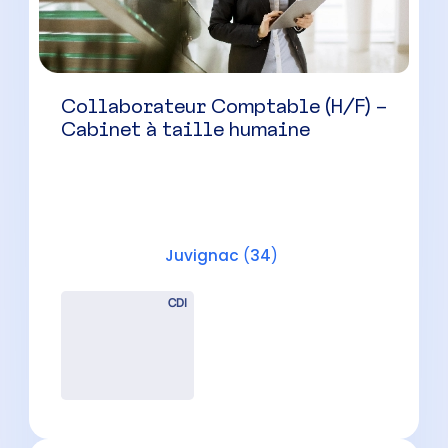
CDI
Chef de Mission /
Collaborateur Comptable
Confirmé (H/F) – Béziers
Béziers
(
34
)