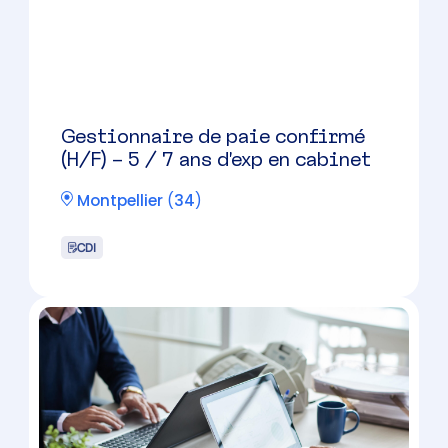
CHEF DE MISSION – Montpellier
– Cabinet à taille humaine
Montpellier
(
34
)
CDI