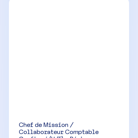
CDI
Responsable de portefeuille
comptable (H/F) – Montpellier
Montpellier
(
34
)