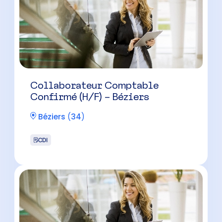
Collaborateur Comptable
Confirmé (H/F) – Béziers
Béziers
(
34
)
CDI
Collaborateur Comptable (H/F) –
Cabinet à taille humaine
Juvignac
(
34
)