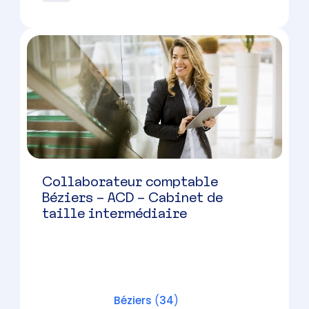
Montpellier
(
34
)
CDI
Collaborateur comptable (H/F) –
Montpellier