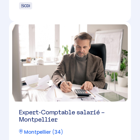
Collaborateur comptable (H/F)
Baillargues
(
34
)
CDI
Candidature