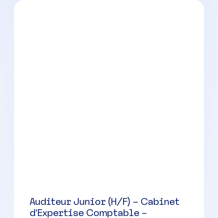
Collaborateur Comptable (H/F) –
Portefeuille PME / Grands
Comptes – Montpellier
Montpellier
(
34
)
CDI