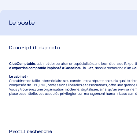
Le poste
Descriptif du poste
ClubComptable
, cabinet de recrutement spécialisé dans les métiers de l’exper
d’expertise comptable implanté à Castelnau-le-Lez
, dans la recherche d’un
Co
Le cabinet :
Ce cabinet de taille intermédiaire a su construire sa réputation sur la qualité d
composée de TPE, PME, professions libérales et associations, offre une grande d
Vous y trouverez une organisation moderne, digitalisée, ainsi qu’un environnemen
place essentielle. Les associés privilégient un management humain, basé sur l’
Profil recherché