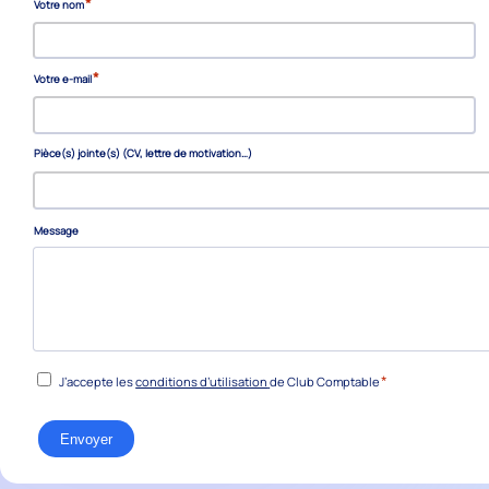
*
Votre nom
*
Votre e-mail
Pièce(s) jointe(s) (CV, lettre de motivation…)
Message
*
RGPD
*
J’accepte les
conditions d’utilisation
de Club Comptable
Envoyer