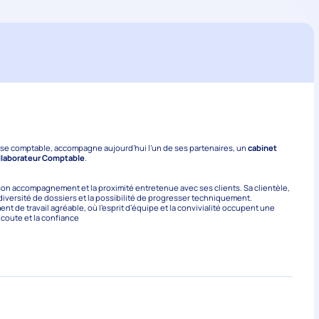
tise comptable, accompagne aujourd’hui l’un de ses partenaires, un
cabinet
llaborateur Comptable
.
e son accompagnement et la proximité entretenue avec ses clients. Sa clientèle,
iversité de dossiers et la possibilité de progresser techniquement.
t de travail agréable, où l’esprit d’équipe et la convivialité occupent une
écoute et la confiance