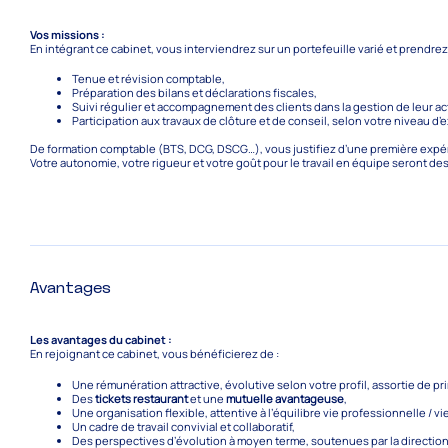
Vos missions :
En intégrant ce cabinet, vous interviendrez sur un portefeuille varié et prendrez
Tenue et révision comptable,
Préparation des bilans et déclarations fiscales,
Suivi régulier et accompagnement des clients dans la gestion de leur act
Participation aux travaux de clôture et de conseil, selon votre niveau d
De formation comptable (BTS, DCG, DSCG…), vous justifiez d’une première expé
Votre autonomie, votre rigueur et votre goût pour le travail en équipe seront de
Avantages
Les avantages du cabinet :
En rejoignant ce cabinet, vous bénéficierez de :
Une rémunération attractive, évolutive selon votre profil, assortie de pr
Des
tickets restaurant
et une
mutuelle avantageuse
,
Une organisation flexible, attentive à l’équilibre vie professionnelle / v
Un cadre de travail convivial et collaboratif,
Des perspectives d’évolution à moyen terme, soutenues par la direction 