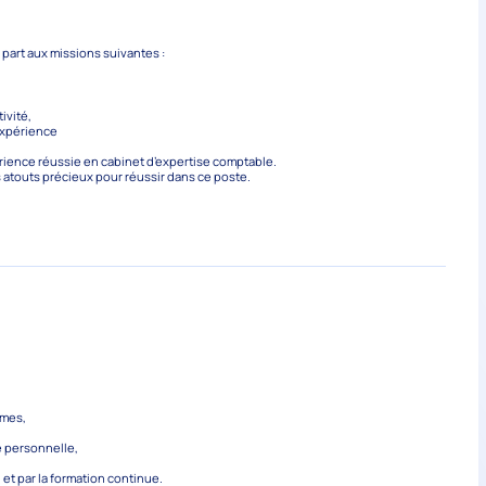
 part aux missions suivantes :
ivité,
’expérience
rience réussie en cabinet d’expertise comptable.
s atouts précieux pour réussir dans ce poste.
imes,
ie personnelle,
et par la formation continue.