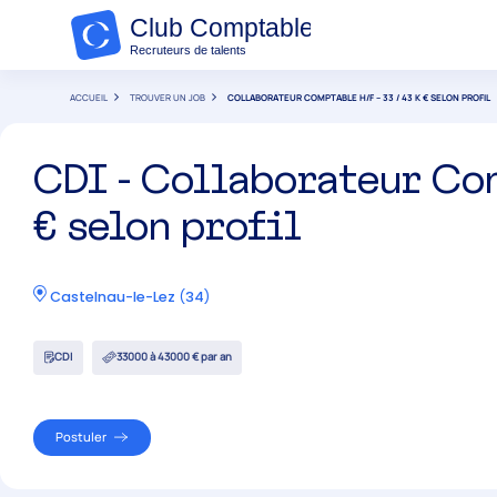
ACCUEIL
TROUVER UN JOB
COLLABORATEUR COMPTABLE H/F – 33 / 43 K € SELON PROFIL
CDI - Collaborateur Co
€ selon profil
Castelnau-le-Lez
(
34
)
CDI
33000 à 43000 € par an
Postuler