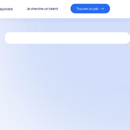
Je cherche un talent
Trouver un job
ejoindre