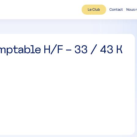
Le Club
Contact
Nous r
mptable H/F – 33 / 43 K